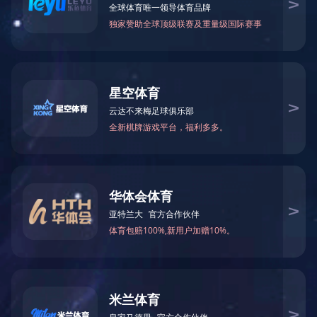
W24系列型材弯
发布时间：2025
温馨提示：如果您对我们的产品、服务感兴趣，或者有什么可以帮助
6895-4999