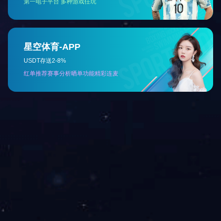
的 数控全自动四辊卷板机 进行......
如何减少对称式三辊卷板机挠变?
如何减少对称式三辊卷板机挠变?这就是本期
了，关于这个问题的答案就在下......
米兰体育-米兰milan（中国）
专注于剪折卷机床研发、制造和销售，服务客户2000家