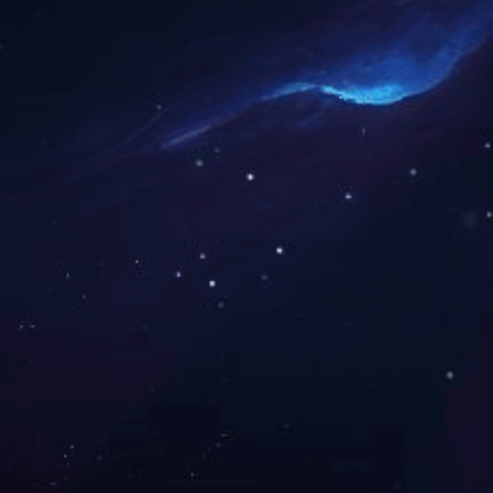
常见问题
为您提供专业的常见问题解答，快速
遇到故障
解决您的设备问题。
会