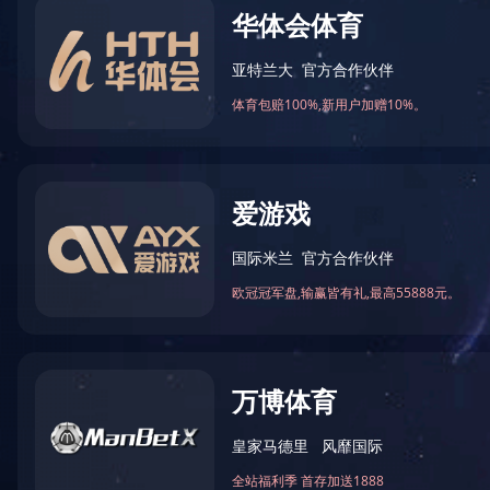
创图为客户
售前服务