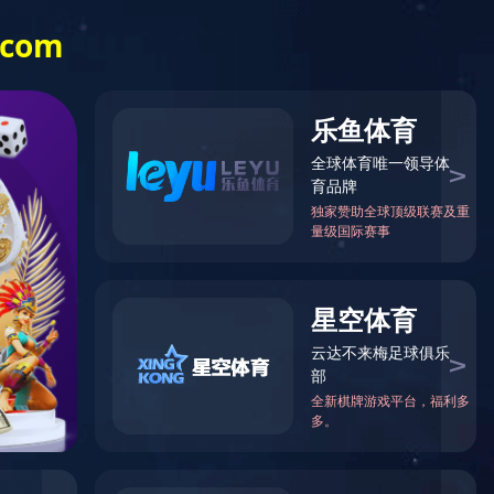
例
技术与服务
新闻资讯
联系我们
联系我们