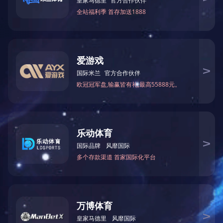
电液伺服折弯机
剪板机系列
闸式剪板机
摆式剪板机
机械剪板机
型材弯曲机系列
型材弯曲机
W12中型数
索取报价