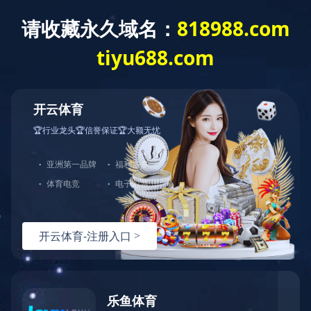
米兰体育
米
米兰体育
产品中心
卷板机
四辊卷板机
>
>
>
>
兰
四辊卷板机
米兰体育-米兰milan（中国） 包含卷板机、折弯机、剪板
根据您的现场工况为您定制您所需要的钣金机械设备，赶快