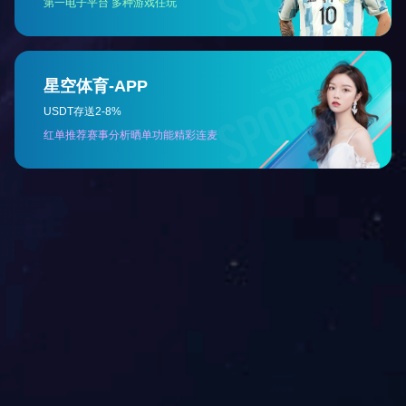
新闻推荐
菲律宾客户莅临米兰体育-米兰milan（中国） 考察——全自动
菲律宾的客户代表团专程到访米兰体育-米兰milan（中国） ，对我司生
的 数控全自动四辊卷板机 进行......
如何减少对称式三辊卷板机挠变?