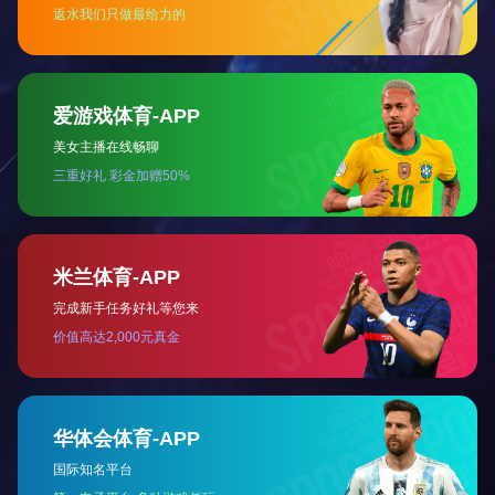
用于
扭轴伺服折弯机实现冰箱门板的精准折弯
上一篇：