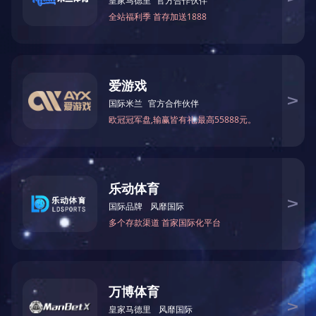
米兰体育-米兰milan（中国）
专注于剪折卷机床研发、制造和销售，服务客户2000家
备案号：
关于我们
企业资质
加入我们