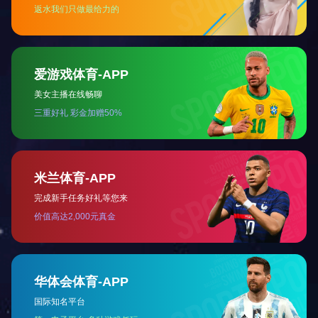
新闻推荐
菲律宾客户莅临米兰体育-米兰milan（中国） 考察——全自动
菲律宾的客户代表团专程到访米兰体育-米兰milan（中国） ，对我司生
的 数控全自动四辊卷板机 进行......
如何减少对称式三辊卷板机挠变?
如何减少对称式三辊卷板机挠变?这就是本期
了，关于这个问题的答案就在下......