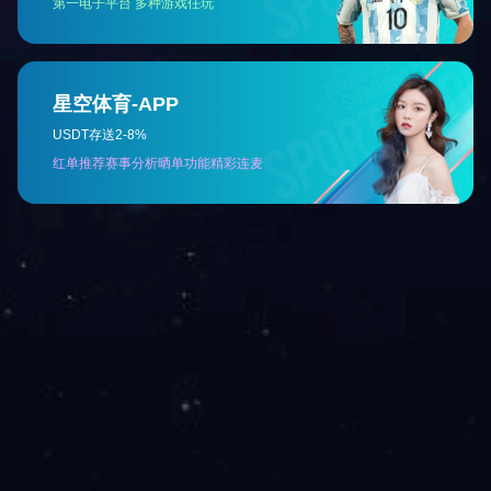
米兰体育-米兰milan（中国）
专注于剪折卷机床研发、制造和销售，服务客户2000家
备案号：
关于我们
企业资质
加入我们