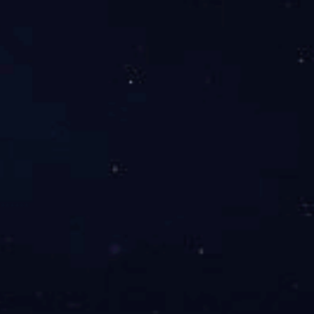
查看更多
少对称式三辊卷板机挠变?
2023-12-02
少对称式三辊卷板机挠变?这就是本期我们要为大家讲的相关问题
这个问题的答案就在下......
弯机的模具该如何选择?
2023-12-02
机的模具该如何选择，我们可以从上模与下模两部分来分析...
案例
新闻动态