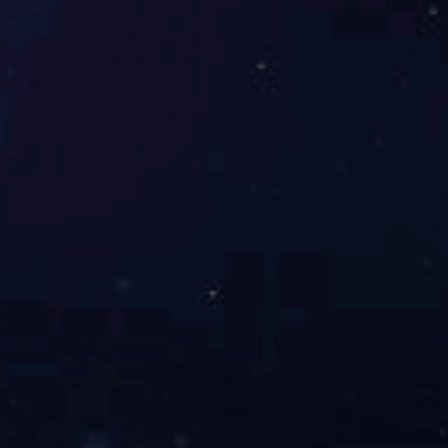
2023-12-02
如何减
如何减
了，关于
2023-12-02
数控折
作规程进行操作。2、每次开机前
数控折弯
产品中心
技术与服务
客户