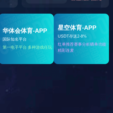
液压闸式剪板机