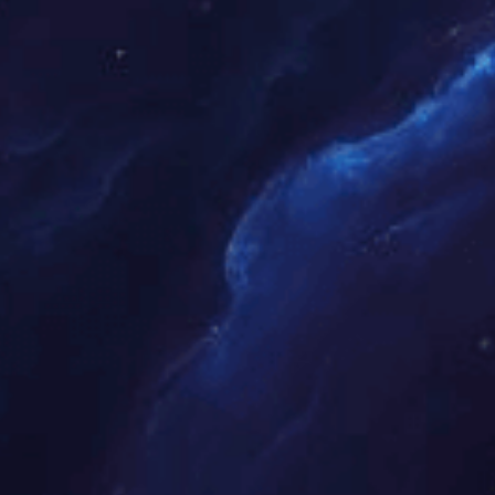
于钢结构建筑行业