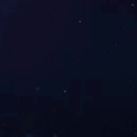
新闻推荐
如何避免数控折弯机故障
...
机械剪板机要如何保养
剪板机维护保养的方法：1、严格按照操作规程
按润滑图表要求定时、定点、......