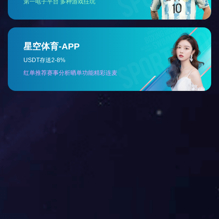
伺服四辊卷板机用于汽车油箱制造
上一篇：