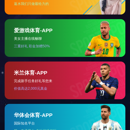
新闻推荐
如何避免数控折弯机故障
...
机械剪板机要如何保养
剪板机维护保养的方法：1、严格按照操作规程
按润滑图表要求定时、定点、......